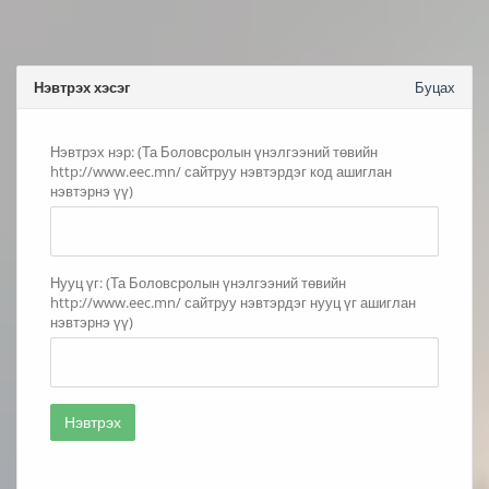
Нэвтрэх хэсэг
Буцах
Нэвтрэх нэр: (Та Боловсролын үнэлгээний төвийн
http://www.eec.mn/ сайтруу нэвтэрдэг код ашиглан
нэвтэрнэ үү)
Нууц үг: (Та Боловсролын үнэлгээний төвийн
http://www.eec.mn/ сайтруу нэвтэрдэг нууц үг ашиглан
нэвтэрнэ үү)
Нэвтрэх